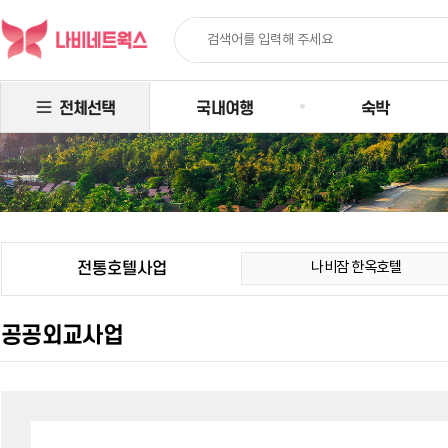
전체선택
국내여행
숙박
나비잠 한옥호텔
전통호텔사업
공공외교사업