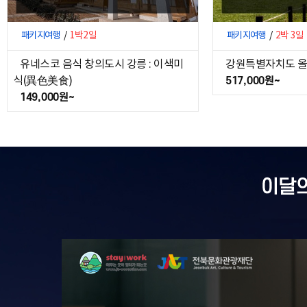
패키지여행
/
1박2일
패키지여행
/
2박 3일
유네스코 음식 창의도시 강릉 : 이색미
강원특별자치도 
식(異色美食)
517,000원~
149,000원~