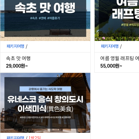
패키지여행
/
패키지여행
/
속초 맛 여행
여름 영월 래프팅 
29,000원~
55,000원~
패키지여행
/
1박2일